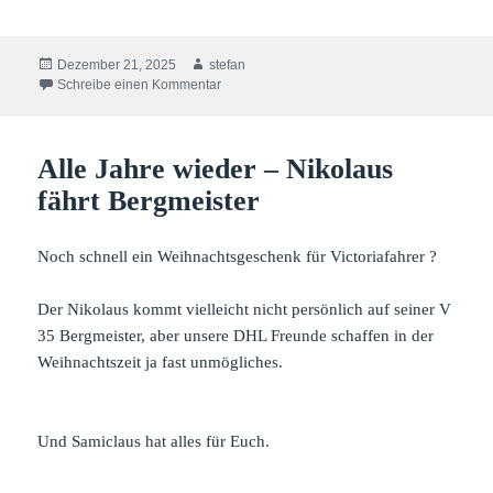
Veröffentlicht
Autor
Dezember 21, 2025
stefan
am
zu Einen schönen 4ten Advent
Schreibe einen Kommentar
Alle Jahre wieder – Nikolaus
fährt Bergmeister
Noch schnell ein Weihnachtsgeschenk für Victoriafahrer ?
Der Nikolaus kommt vielleicht nicht persönlich auf seiner V
35 Bergmeister, aber unsere DHL Freunde schaffen in der
Weihnachtszeit ja fast unmögliches.
Und Samiclaus hat alles für Euch.