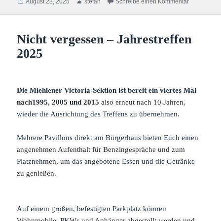
Veröffentlicht
Autor
zu Hier sin
August 23, 2025
stefan
Schreibe einen Kommentar
am
Nicht vergessen – Jahrestreffen
2025
Die Miehlener Victoria-Sektion ist bereit ein viertes Mal
nach1995, 2005 und 2015
also erneut nach 10 Jahren,
wieder die Ausrichtung des Treffens zu übernehmen.
Mehrere Pavillons direkt am Bürgerhaus bieten Euch einen
angenehmen Aufenthalt für Benzingespräche und zum
Platznehmen, um das angebotene Essen und die Getränke
zu genießen.
Auf einem großen, befestigten Parkplatz können
Wohnmobile, PKWs und Anhänger abgestellt werden und