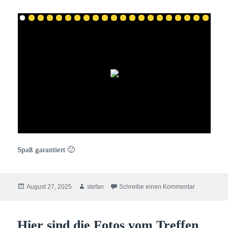
Spaß garantiert 🙂
Veröffentlicht
Autor
zu Weitere 
August 27, 2025
stefan
Schreibe einen Kommentar
am
Hier sind die Fotos vom Treffen