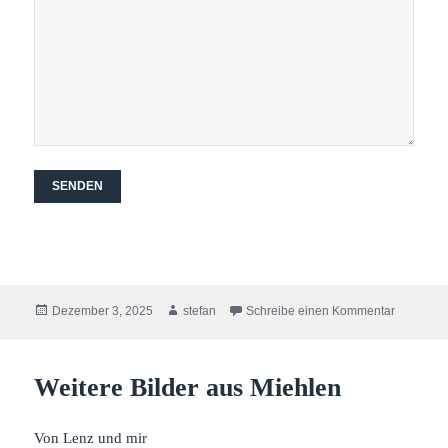
Veröffentlicht
Autor
zu Nachfe
Dezember 3, 2025
stefan
Schreibe einen Kommentar
am
Weitere Bilder aus Miehlen
Von Lenz und mir