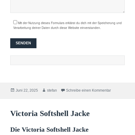
Mit der Nutzung dieses Formulars erklärst du dich mit der Speicherung und
Verarbeitung deiner Daten durch diese Website einverstanden.
Veröffentlicht
Autor
zu Nicht verge
Juni 22, 2025
stefan
Schreibe einen Kommentar
am
Victoria Softshell Jacke
Die Victoria Softshell Jacke