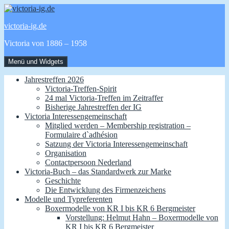
Zum
Inhalt
victoria-ig.de
springen
Victoria von 1886 – 1958
Menü und Widgets
Jahrestreffen 2026
Victoria-Treffen-Spirit
24 mal Victoria-Treffen im Zeitraffer
Bisherige Jahrestreffen der IG
Victoria Interessengemeinschaft
Mitglied werden – Membership registration –
Formulaire d`adhésion
Satzung der Victoria Interessengemeinschaft
Organisation
Contactpersoon Nederland
Victoria-Buch – das Standardwerk zur Marke
Geschichte
Die Entwicklung des Firmenzeichens
Modelle und Typreferenten
Boxermodelle von KR I bis KR 6 Bergmeister
Vorstellung: Helmut Hahn – Boxermodelle von
KR I bis KR 6 Bergmeister