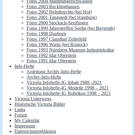
Fotos 2004 Mammingerschwaigen
Fotos 2003 Recklinghausen
Fotos 2002 Helmbrechts (bei Hof)
Fotos 2001 Tangstedt (bei Hamburg)
Fotos 2000 Stockach-Seelfingen
Fotos 1999 Jahrestreffen Seelig (bei Bayreuth)
Fotos 1998 Dauborn
Fotos 1997 Clausthal Zellerfeld
Fotos 1996 Warin (bei Rostock)
Fotos 1993 Nürnberg Museum Industriekultur
Fotos 1992 Idar Oberstein
Fotos 1991 Idar Oberstein
Info-Hefte
Anleitung Archiv-Info-Hefte
Archiv-Info-Hefte
Victoria Infohefte-IG Inhalt 1988 -2021
Victoria Infohefte-IG Modelle 1998 – 2021
Victoria Infohefte-IG Rubriken 1998 – 2021
Victoria Unterwegs
Historische Victoria Bilder
Links
Forum
My Calendar
Impressum
Datenschutzerklärung