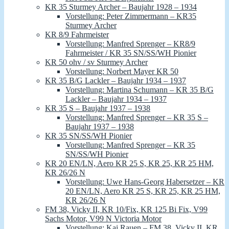
KR 35 Sturmey Archer – Baujahr 1928 – 1934
Vorstellung: Peter Zimmermann – KR35
Sturmey Archer
KR 8/9 Fahrmeister
Vorstellung: Manfred Sprenger – KR8/9
Fahrmeister / KR 35 SN/SS/WH Pionier
KR 50 ohv / sv Sturmey Archer
Vorstellung: Norbert Mayer KR 50
KR 35 B/G Lackler – Baujahr 1934 – 1937
Vorstellung: Martina Schumann – KR 35 B/G
Lackler – Baujahr 1934 – 1937
KR 35 S – Baujahr 1937 – 1938
Vorstellung: Manfred Sprenger – KR 35 S –
Baujahr 1937 – 1938
KR 35 SN/SS/WH Pionier
Vorstellung: Manfred Sprenger – KR 35
SN/SS/WH Pionier
KR 20 EN/LN, Aero KR 25 S, KR 25, KR 25 HM,
KR 26/26 N
Vorstellung: Uwe Hans-Georg Habersetzer – KR
20 EN/LN, Aero KR 25 S, KR 25, KR 25 HM,
KR 26/26 N
FM 38, Vicky II, KR 10/Fix, KR 125 Bi Fix, V99
Sachs Motor, V99 N Victoria Motor
Vorstellung: Kai Rauen – FM 38, Vicky II, KR