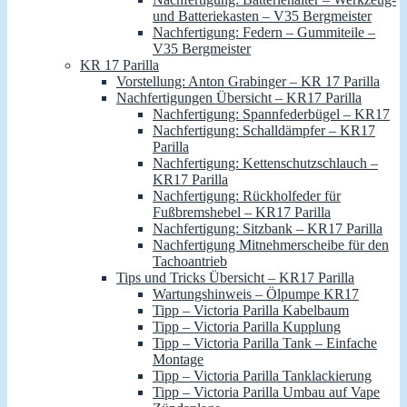
und Batteriekasten – V35 Bergmeister
Nachfertigung: Federn – Gummiteile –
V35 Bergmeister
KR 17 Parilla
Vorstellung: Anton Grabinger – KR 17 Parilla
Nachfertigungen Übersicht – KR17 Parilla
Nachfertigung: Spannfederbügel – KR17
Nachfertigung: Schalldämpfer – KR17
Parilla
Nachfertigung: Kettenschutzschlauch –
KR17 Parilla
Nachfertigung: Rückholfeder für
Fußbremshebel – KR17 Parilla
Nachfertigung: Sitzbank – KR17 Parilla
Nachfertigung Mitnehmerscheibe für den
Tachoantrieb
Tips und Tricks Übersicht – KR17 Parilla
Wartungshinweis – Ölpumpe KR17
Tipp – Victoria Parilla Kabelbaum
Tipp – Victoria Parilla Kupplung
Tipp – Victoria Parilla Tank – Einfache
Montage
Tipp – Victoria Parilla Tanklackierung
Tipp – Victoria Parilla Umbau auf Vape