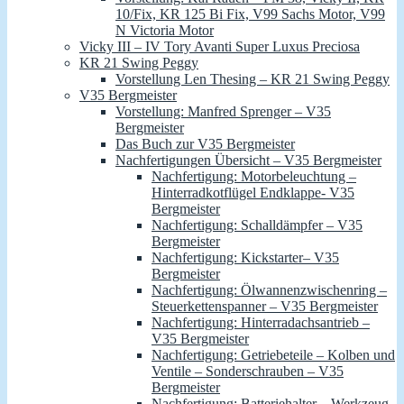
10/Fix, KR 125 Bi Fix, V99 Sachs Motor, V99
N Victoria Motor
Vicky III – IV Tory Avanti Super Luxus Preciosa
KR 21 Swing Peggy
Vorstellung Len Thesing – KR 21 Swing Peggy
V35 Bergmeister
Vorstellung: Manfred Sprenger – V35
Bergmeister
Das Buch zur V35 Bergmeister
Nachfertigungen Übersicht – V35 Bergmeister
Nachfertigung: Motorbeleuchtung –
Hinterradkotflügel Endklappe- V35
Bergmeister
Nachfertigung: Schalldämpfer – V35
Bergmeister
Nachfertigung: Kickstarter– V35
Bergmeister
Nachfertigung: Ölwannenzwischenring –
Steuerkettenspanner – V35 Bergmeister
Nachfertigung: Hinterradachsantrieb –
V35 Bergmeister
Nachfertigung: Getriebeteile – Kolben und
Ventile – Sonderschrauben – V35
Bergmeister
Nachfertigung: Batteriehalter – Werkzeug-