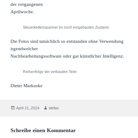
der vergangenen
Aprilwoche.
Steuerkettenspanner im noch eingebauten Zustand
Die Fotos sind tatsächlich so entstanden ohne Verwendung
irgendwelcher
Nachbearbeitungssoftware oder gar künstlicher Intelligenz.
Reihenfolge der verbauten Teile
Dieter Markuske
Veröffentlicht
Autor
April 21, 2024
stefan
am
Schreibe einen Kommentar