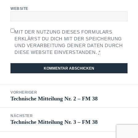
WEBSITE
MIT DER NUTZUNG DIESES FORMULARS
ERKLÄRST DU DICH MIT DER SPEICHERUNG
UND VERARBEITUNG DEINER DATEN DURCH
DIESE WEBSITE EINVERSTANDEN.
*
Beitragsnavigation
VORHERIGER
Technische Mitteilung Nr. 2 – FM 38
Vorheriger
Beitrag:
NÄCHSTER
Technische Mitteilung Nr. 3 – FM 38
Nächster
Beitrag: