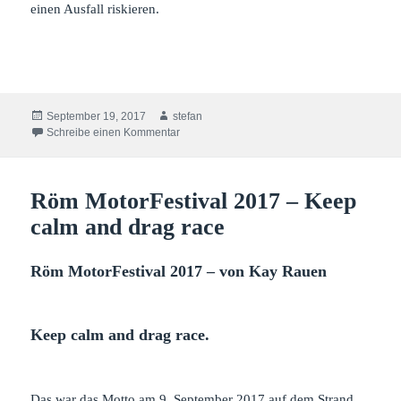
einen Ausfall riskieren.
Veröffentlicht
Autor
September 19, 2017
stefan
am
zu Only for Man – Victoria auf der Isle of Man
Schreibe einen Kommentar
Röm MotorFestival 2017 – Keep
calm and drag race
Röm MotorFestival 2017 – von Kay Rauen
Keep calm and drag race.
Das war das Motto am 9. September 2017 auf dem Strand