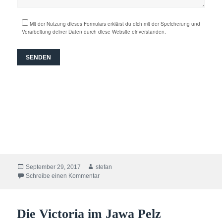
Mit der Nutzung dieses Formulars erklärst du dich mit der Speicherung und
Verarbeitung deiner Daten durch diese Website einverstanden.
Veröffentlicht
Autor
September 29, 2017
stefan
am
zu Es ist Freytag. Es ist Flurytag Y äh V
Schreibe einen Kommentar
Die Victoria im Jawa Pelz