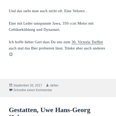
Und das sieht man auch nicht oft. Eine Velorex .
Eine mit Leder umspannte Jawa, 350 ccm Motor mit
Gebläsekühlung und Dynastart.
Ich hoffe lieber Gert dass Du uns zum
30. Victoria Treffen
auch mal das Bier probieren lässt. Trinke aber auch anderes
😉
Veröffentlicht
Autor
September 26, 2017
stefan
am
zu Die Victoria im Jawa Pelz
Schreibe einen Kommentar
Gestatten, Uwe Hans-Georg