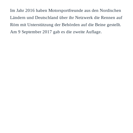
Im Jahr 2016 haben Motorsportfreunde aus den Nordischen
Ländern und Deutschland über ihr Netzwerk die Rennen auf
Röm mit Unterstützung der Behörden auf die Beine gestellt.
Am 9 September 2017 gab es die zweite Auflage.
Autos und Motorräder der Marke: Ford mit
8Zylindermotoren, Harley Davidson, Indian, Nimbus Sport,
Rudge, MG, A.L.F (American La France), Eigenbauten mit
Flugzeugmotoren 12Zylinder 24ltr (Titel il drago ruggente),
SCO und Zweirad Union.