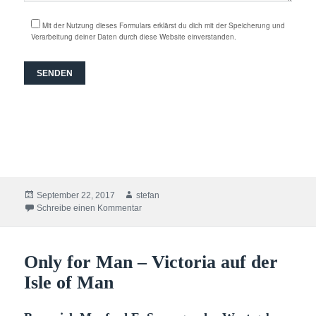
Mit der Nutzung dieses Formulars erklärst du dich mit der Speicherung und
Verarbeitung deiner Daten durch diese Website einverstanden.
Veröffentlicht
Autor
September 22, 2017
stefan
am
zu Es ist Freytag. Es ist Flurytag IV.
Schreibe einen Kommentar
Only for Man – Victoria auf der
Isle of Man