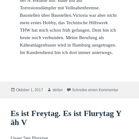
bei N. erklärte mir: Baue um auf
Torrosionsdämpfer mit Vollnabenbremse.
Baustellen über Baustellen.Victoria war aber nicht
mein erstes Hobby, das Technische Hilfswerk
THW hat mich schon früh gefangen. Dem bin ich
heute noch verbunden. Meine Berufung als
Kälteanlagenbauer wird in Hamburg ausgetragen.
Im Kundendienst bin ich dort immer unterwegs.
Veröffentlicht
Autor
zu Gestatte
Oktober 1, 2017
stefan
Schreibe einen Kommentar
am
Es ist Freytag. Es ist Flurytag Y
äh V
Unser 5ter Flurytag.