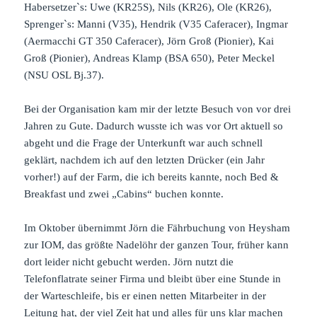
Habersetzer`s: Uwe (KR25S), Nils (KR26), Ole (KR26),
Sprenger`s: Manni (V35), Hendrik (V35 Caferacer), Ingmar
(Aermacchi GT 350 Caferacer), Jörn Groß (Pionier), Kai
Groß (Pionier), Andreas Klamp (BSA 650), Peter Meckel
(NSU OSL Bj.37).
Bei der Organisation kam mir der letzte Besuch von vor drei
Jahren zu Gute. Dadurch wusste ich was vor Ort aktuell so
abgeht und die Frage der Unterkunft war auch schnell
geklärt, nachdem ich auf den letzten Drücker (ein Jahr
vorher!) auf der Farm, die ich bereits kannte, noch Bed &
Breakfast und zwei „Cabins“ buchen konnte.
Im Oktober übernimmt Jörn die Fährbuchung von Heysham
zur IOM, das größte Nadelöhr der ganzen Tour, früher kann
dort leider nicht gebucht werden. Jörn nutzt die
Telefonflatrate seiner Firma und bleibt über eine Stunde in
der Warteschleife, bis er einen netten Mitarbeiter in der
Leitung hat, der viel Zeit hat und alles für uns klar machen