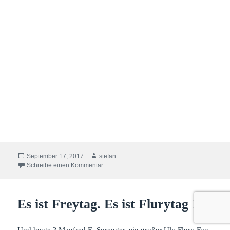
sozialpolitischer Sprengstoff, der so alt ist wie die Marke
Victoria.
Die Auflehnung gegenüber der allgemein üblichen
Ordnung.
Das Unverständnis des gesetzestreuen Polizisten gegenüber
der Tat des durchaus begabten Malers.
Bereit zu sein, wegen der Liebe zu seinem geliebten
Zweirad und dessen Hersteller eine Strafe, egal welche, in
Kauf zu nehmen.
Es bleibt offen, ob es die erotische Darstellung des
überdimensionierten Busens ist, weshalb die Verhaftung
erfolgen soll oder das Bemalen einer kommunalen Fläche.
Niemand, der nicht das Victoria-Firmenlogo kennt, was man
bei dem Polizisten ebenfalls ausschließen kann, bringt